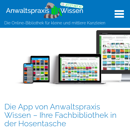
Die Online-Bibliothek für kleine und mittlere Kanzleien
Die App von Anwaltspraxis
Wissen – Ihre Fachbibliothek in
der Hosentasche